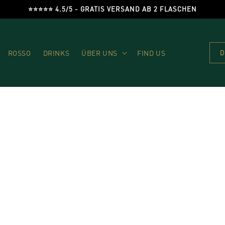
⭐️⭐️⭐️⭐️⭐️ 4.5/5 - GRATIS VERSAND AB 2 FLASCHEN
ROSSO
DRINKS
ÜBER UNS
FIND US