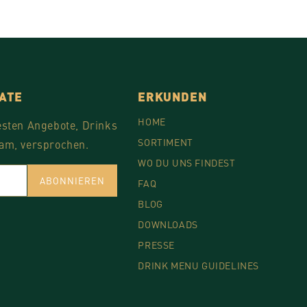
DATE
ERKUNDEN
HOME
esten Angebote, Drinks
SORTIMENT
am, versprochen.
WO DU UNS FINDEST
ABONNIEREN
FAQ
BLOG
DOWNLOADS
PRESSE
DRINK MENU GUIDELINES