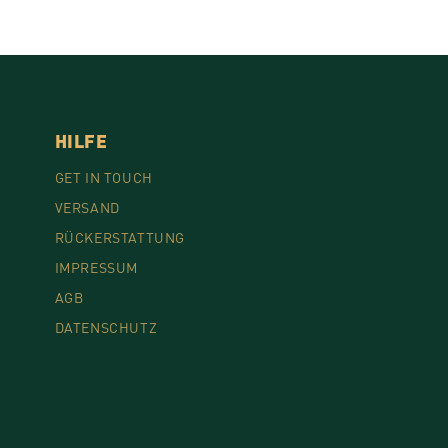
HILFE
GET IN TOUCH
VERSAND
RÜCKERSTATTUNG
IMPRESSUM
AGB
DATENSCHUTZ