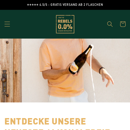
Direkt
⭐️⭐️⭐️⭐️⭐️ 4.5/5 - GRATIS VERSAND AB 2 FLASCHEN
zum
Inhalt
Warenko
ENTDECKE UNSERE