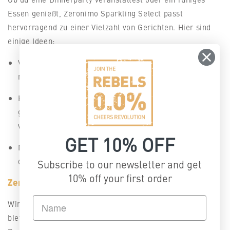
Essen genießt, Zeronimo Sparkling Select passt
hervorragend zu einer Vielzahl von Gerichten. Hier sind
einige Ideen:
Vorspeisen: Servieren Sie dazu ein Charcuterie-Brett
mit frischem Obst, Weichkäse und Crackern.
Hauptgerichte: Passt zu leichten Gerichten wie
gegrillten Meeresfrüchten, gebratenem Huhn oder
vegetarischer Pasta.
GET 10% OFF
Nachspeisen: Genießen Sie ihn zu Obsttorten, Sorbets
oder einem klassischen Käsekuchen.
Subscribe to our newsletter and get
10% off your first order
Zeronimo und Rebels 0,0% Sets
Wir sind der Meinung, dass Feste für jeden etwas zu
bieten haben sollten und jeder sich daran erfreuen kann.