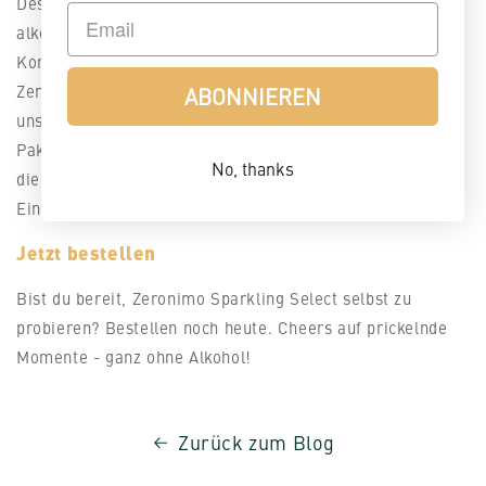
Deshalb haben wir uns verpflichtet, eine breite Palette an
alkoholfreien Optionen anzubieten, die keine
Kompromisse bei Geschmack und Qualität eingehen.
Zeronimo Sparkling Select ist der jüngste Beweis für
ABONNIEREN
unsere Mission, deshalb haben wir ihn in die folgenden
Pakete aufgenommen:
Italian Spritz Set
,
Celebration Set
,
No, thanks
die
Big Party Box
oder Zeronimo allein mit der
Einzelflasche und dem
6er Pack
.
Jetzt bestellen
Bist du bereit, Zeronimo Sparkling Select selbst zu
probieren? Bestellen noch heute. Cheers auf prickelnde
Momente - ganz ohne Alkohol!
Zurück zum Blog