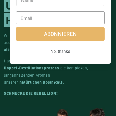
UNSER
HANDWERK
ABONNIEREN
Wir streben nach höchster Qualität und
aussergewöhnlichem Geschmack,
natürlich komplett
alkoholfrei...
No, thanks
Handgefertigt in der Schweiz entfaltet unser einzigartiger
Doppel-Destillationsprozess
die komplexen,
langanhaltenden Aromen
unserer
natürlichen Botanicals
.
SCHMECKE DIE REBELLION!