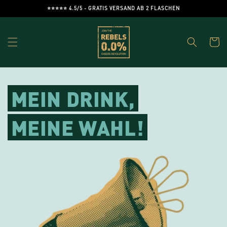
Direkt
⭐️⭐️⭐️⭐️⭐️ 4.5/5 - GRATIS VERSAND AB 2 FLASCHEN
zum
Inhalt
Warenko
MEIN DRINK,
MEINE WAHL!